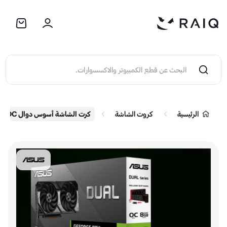
الرئيسية
كروت الشاشة
كرت الشاشة أسوس دوال RTX 5060 OC إديشن بسعة 8 جيجابايت من نو ع GDDR7