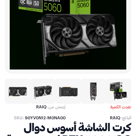
نفدت الكمية
يُشحن من:
RAIQ
البائع:
RAIQ
90YV0N12-M0NA00
SKU:
كرت الشاشة أسوس دوال