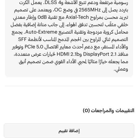
رسومية مرتفعة ودعم تتبع الأشعة وDLSS 4. يعمل الكرت
بتردد يصل إلى 2565MHz في وضع OC، ويعتمد على تصميم
تبريد محسن بمراوح Axial-Tech مع تقنية 0dB وإطار معدني
خلفي مثقّب لتحسين تدفق الهواء، إلى جانب متانة إضافية بفضل
محامل كروية مزدوجة وتقنية التصنيع Auto-Extreme. يجمع
التصميم ثنائي المراوح بين الحجم المدمج المناسب لأنظمة SFF
والأداء المستقر، مع دعم أحدث معايير الاتصال PCIe 5.0 وتوفير
منافذ DisplayPort 2.1 وHDMI 2.1b لخيارات عرض متعددة،
مما يجعله خيارًا مثاليًا لمحبي الأداء القوي ضمن تصميم أنيق
وعملي.
التقييمات والمراجعات
(
0
)
إضافة تقييم