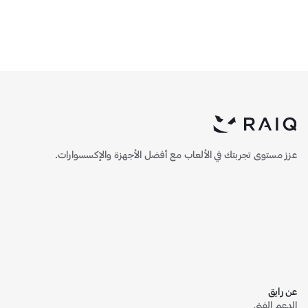
معدل تحديث 180Hz، زمن
استجابة 1ms، لوحة Fast IPS
عزز مستوى تجربتك في الألعاب مع أفضل الأجهزة والإكسسوارات.
عن رايق
الدعم الفني