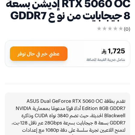
RTX 5060 OC إديشن بسعة
8 جيجابايت من نو ع GDDR7
)
0
(
1,725
عطني خبر في حال توفر
شامل ضريبة القيمة المضافة
تقدم بطاقة ASUS Dual GeForce RTX 5060 OC
Edition 8GB GDDR7 أداءً قويًا مدعومًا بمعمارية NVIDIA
Blackwell الحديثة، حيث تضم 3840 نواة CUDA وذاكرة
GDDR7 بسعة 8 جيجابايت بسرعة 28Gbps عبر ناقل 128-بت،
لتمنح اللاعبين تجربة سلسة على دقة 1080p مع إعدادات