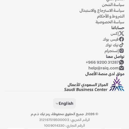
سياسة الشحن
سياسة الاسترجاع والاستبدال
الشروط و الأحكام
سياسة الخصوصية
حساباتنا
إكس
حساب رايق على منصة إكس (تويتر سابقاً)
فيس بوك
تيك توك
إنستجرام
تواصل معنا
+966 9200 31287
help@raiq.com
موثق لدى منصة الأعمال
English
©
2026
,
جميع الحقوق محفوظة، رمز تيك ذ.م.م
الرقم الضريبي: 312167519500003
الرقم التجاري: 1009014330