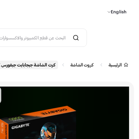
English
الرئيسية
كروت الشاشة
كرت الشاشة جيجابايت جيفورس RTX 5060 WINDFORCE ماكس OC بسعة 8 جيجابايت من نوع GDDR7