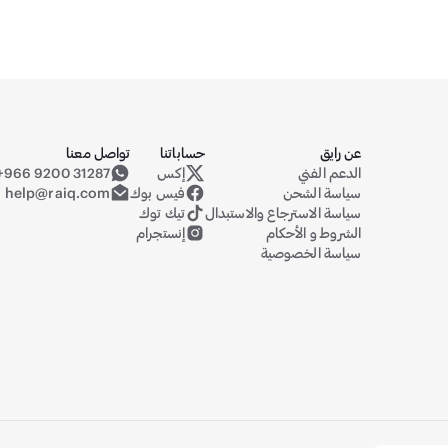
عن رايق
حساباتنا
تواصل معنا
الدعم الفني
إكس
+966 9200 31287
حساب رايق على منصة إكس (تويتر سابقا
سياسة الشحن
فيس بوك
help@raiq.com
سياسة الاسترجاع والاستبدال
تيك توك
الشروط و الأحكام
إنستجرام
سياسة الخصوصية