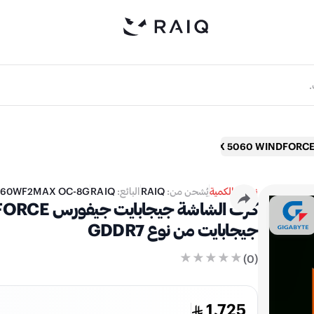
نفدت الكمية
يُشحن من:
RAIQ
البائع:
RAIQ
060WF2MAX OC-8G
جيجابايت من نوع GDDR7
)
0
(
1,725