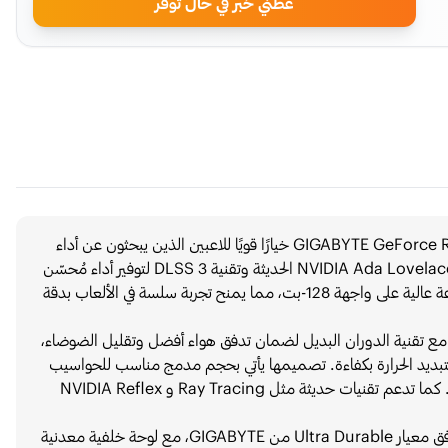
عطني خبر في حال توفر
تُعد بطاقة الرسوميات GIGABYTE GeForce RTX 5060 WINDFORCE OC 8G خيارًا قويًا للاعبين الذين يبحثون عن أداء
رسومي متطور مع تبريد فعّال، حيث تعتمد على معمارية NVIDIA Ada Lovelace الحديثة وتقنية DLSS 3 لتوفير أداء مُحسّن
وكفاءة طاقة عالية. تأتي البطاقة بذاكرة 8GB GDDR6 بسرعة عالية على واجهة 128-بت، مما يمنح تجربة سلسة في الألعاب بدقة
نظام تبريد WINDFORCE ثنائي المراوح مع تقنية الدوران البديل لضمان تدفق هواء أفضل وتقليل الضوضاء،
لتبديد الحرارة بكفاءة. تصميمها يأتي بحجم مدمج مناسب للحواسيب
الصغيرة، مع لمسات جمالية أنيقة وشعار GIGABYTE المميز. كما تدعم تقنيات حديثة مثل Ray Tracing و NVIDIA Reflex
من حيث الاعتمادية، تتميز البطاقة بمكونات فائقة الجودة وفق معيار Ultra Durable من GIGABYTE، مع لوحة خلفية معدنية