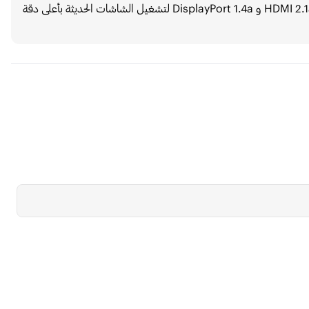
توفر صلابة إضافية وحماية للمكونات. وتدعم كذلك منافذ HDMI 2.1a و DisplayPort 1.4a لتشغيل الشاشات الحديثة بأعلى دقة