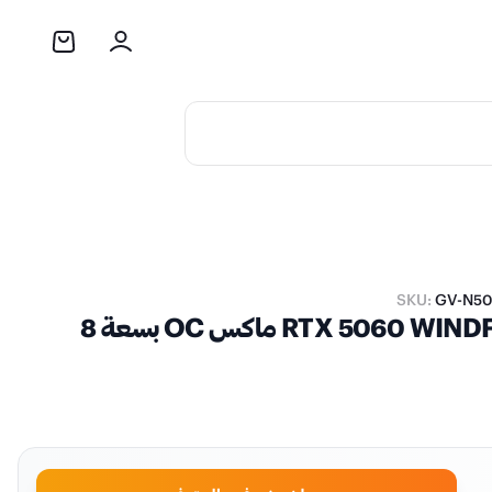
SKU:
GV-N5
كرت الشاشة جيجابايت جيفورس RTX 5060 WINDFORCE ماكس OC بسعة 8