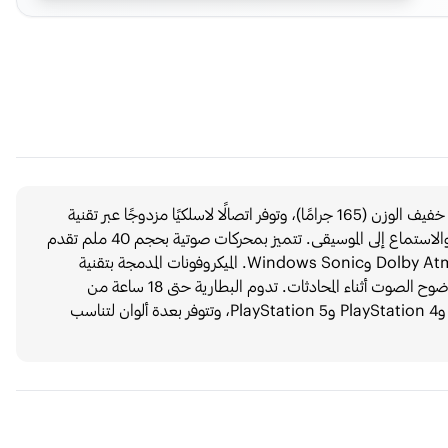
سماعة الألعاب اللاسلكية Logitech G435 تتميز بتصميم خفيف الوزن (165 جرامًا)، وتوفر اتصالًا لاسلكيًا مزدوجًا عبر تقنية
LIGHTSPEED وBluetooth، مما يجعلها مثالية للألعاب والاستماع إلى الموسيقى. تتميز بمحركات صوتية بحجم 40 ملم تقدم
صوتًا نقيًا ومتوازنًا، وتدعم تقنيات الصوت المحيطي مثل Dolby Atmos وWindows Sonic. الميكروفونات المدمجة بتقنية
beamforming تقلل من الضوضاء الخلفية، مما يضمن وضوح الصوت أثناء المحادثات. تدوم البطارية حتى 18 ساعة من
الاستخدام المتواصل. تتوافق السماعة مع أجهزة PC وMac وPlayStation 4 وPlayStation 5، وتتوفر بعدة ألوان لتناسب