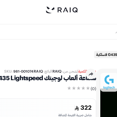
نفدت الكمية
يُشحن من:
RAIQ
البائع:
RAIQ
981-001074
SKU:
سماعة ألعاب لوجيتك G435 Lightspeed لاسلكية - أبيض / ليكي
)
0
(
322
شامل ضريبة القيمة المضافة