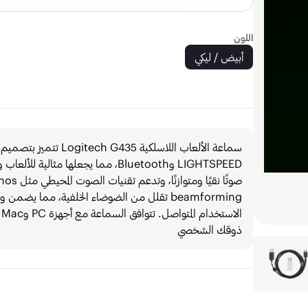
اللون
أبيض / ليكي
ذوقك الشخصي