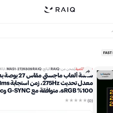
نفدت الكمية
يُشحن من:
RAIQ
البائع:
RAIQ
MAS1-272K609
KU:
100% sRGB، متوافقة مع G-SYNC وFreeSync
)
0
(