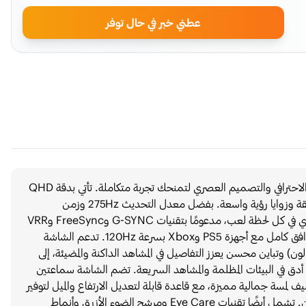
عطني خبر في حال توفر
شاشة Majesty للألعاب مقاس 27 بوصة تجمع بين الأداء الاحترافي والتصميم العصري لتمنحك تجربة متكاملة. تأتي بدقة QHD
(2560×1440) مع لوحة IPS تقدم ألوانًا غنية وتفاصيل دقيقة وزوايا رؤية واسعة. بفضل معدل التحديث 275Hz وزمن
الاستجابة 0.5ms، ستحصل على سلاسة مطلقة وتحكم فوري في كل لحظة لعب، مدعومًا بتقنيات G-SYNC وFreeSync وVRR
وALLM التي تضمن أداءً خاليًا من التقطيع والتمزق، مع توافق كامل مع أجهزة PS5 وXbox بسرعة 120Hz. تدعم الشاشة
HDR وHDR10 لعرض ألوان 10 بت (1.07 مليار لون) وتباين محسن يعزز التفاصيل في المشاهد الداكنة والمضيئة، إلى
أدق في البيئات المظلمة والمشاهد السريعة. تضم الشاشة سماعتين
ن بقدرة 2 واط لكل منهما، وإضاءة خلفية RGB تضيف لمسة جمالية مميزة، مع قاعدة قابلة لتعديل الارتفاع والميل لتوفير
راحة مثالية أثناء الاستخدام، ودعم تركيب VESA لتثبيت مرن. تشمل أيضًا تقنيات Eye Care ومرشح الضوء الأزرق وأنماط