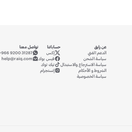
عن رايق
حساباتنا
تواصل معنا
الدعم الفني
إكس
+966 9200 31287
حساب رايق على منصة إكس (تويتر سابقا
سياسة الشحن
فيس بوك
help@raiq.com
سياسة الاسترجاع والاستبدال
تيك توك
الشروط و الأحكام
إنستجرام
سياسة الخصوصية