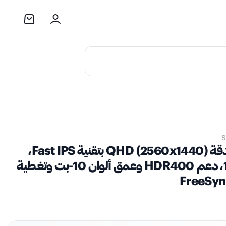
S
شاشة ألعاب ماجستي مقاس 27 بوصة بدقة QHD (2560x1440) بتقنية Fast IPS،
معدل تحديث 275Hz، زمن استجابة 1ms، دعم HDR400 وعمق ألوان 10-بت وتغطية