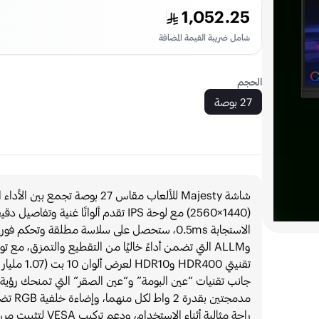
1,052.25
شامل ضريبة القيمة المضافة
الحجم
27 بوصة
تقنيتي 400
جانب تقنيات “عين البومة” و“عين الصقر” التي تمنحك رؤية 
مدمجتي