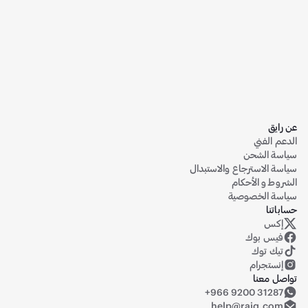
عن رايق
الدعم الفني
سياسة الشحن
سياسة الاسترجاع والاستبدال
الشروط و الأحكام
سياسة الخصوصية
حساباتنا
إكس
حساب رايق على منصة إكس (تويتر سابقاً)
فيس بوك
تيك توك
إنستجرام
تواصل معنا
+966 9200 31287
help@raiq.com