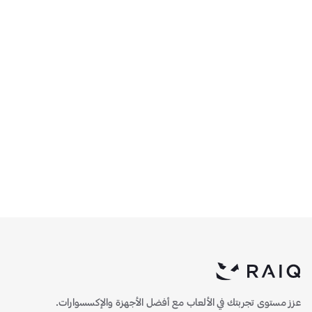
تجميعة كمبيوتر ألعاب 5060
تجميعة كمبيوتر ألعاب 5070
Ti - إنتل
- رايزن
7,230
6,890
)
1
(
)
2
(
عزز مستوى تجربتك في الألعاب مع أفضل الأجهزة والإكسسوارات.