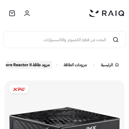
الرئيسية
مزودات الطاقة
مزود طاقة XPG Core Reactor II بقدرة 1000 واط - معيار 80 Plus Gold - كامل الوحدات