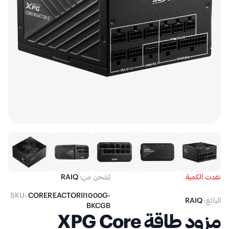
نفدت الكمية
يُشحن من:
RAIQ
SKU:
COREREACTORII1000G-
البائع:
RAIQ
BKCGB
مزود طاقة XPG Core