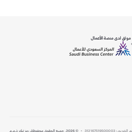
موثق لدى منصة الأعمال
ً)
-
لضريبي: 312167519500003
©
2026
,
جميع الحقوق محفوظة، رمز تيك ذ.م.م