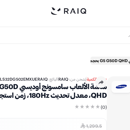
صة
نفدت الكمية
يُشحن من:
RAIQ
البائع:
RAIQ
LS32DG502EMXUE
QHD، معدل تحديث 180Hz، زمن استجابة 1ms، لوحة IPS
)
0
(
1,299.5