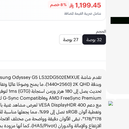
1,199.45
%
8
خصم
شامل ضريبة القيمة المضافة
الحجم
32 بوصة
27 بوصة
وبدقة 2K QHD ‏(2560×1440)، ما يمن
تحديث يص
وتغطية ألوان sRGB تصل إلى 99%، 
178°/178°، تبقى الألوان دقيقة وواضحة من مختلف