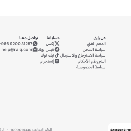
عن رايق
حساباتنا
تواصل معنا
الدعم الفني
إكس
+966 9200 31287
حساب رايق على منصة إكس (تويتر سابقا
سياسة الشحن
فيس بوك
help@raiq.com
سياسة الاسترجاع والاستبدال
تيك توك
الشروط و الأحكام
إنستجرام
سياسة الخصوصية
-
الرقم التجاري: 1009014330
الرقم ا