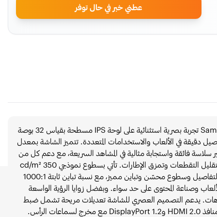
عطني خبر في حال توفر
تقدم شاشة Samsung Odyssey G5 LS32DG502EMXUE تجربة بصرية استثنائية على لوحة IPS مسطحة بقياس 32 بوصة
ح وضوحًا عاليًا وتفاصيل دقيقة في الألعاب والاستخدامات المتعددة. تتميز الشاشة بمعدل
ل إلى 180 هرتز وزمن استجابة 1ms (GTG) لتوفير سلاسة فائقة واستجابة مثالية في المشاهد السريعة، مع دعم كل من
AMD FreeSync Premium وG-Sync Compatible لتقليل التقطعات وتمزق الإطارات. تأتي بسطوع نموذجي 350 cd/m²
مع دعم VESA DisplayHDR 400 لعرض مشاهد غنية بالتفاصيل وسطوع محسّن وتباين مميز، مع نسبة تباين ثابتة 1000:1
مما يجعلها مناسبة للألعاب وصناعة المحتوى على حد سواء. وبفضل زوايا الرؤية الواسعة
 الاتجاهات. يدعم التصميم العصري للشاشة تعديلات مريحة تشمل ضبط
الارتفاع والإمالة والدوران (HAS/Pivot)، كما أنها مزودة بمنافذ HDMI 2.0 وDisplayPort 1.2 مع مخرج لسماعات الرأس.