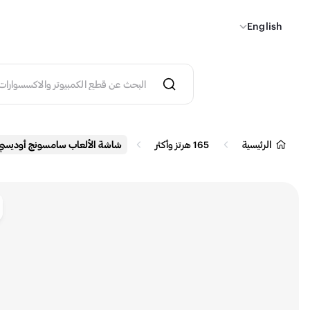
English
الرئيسية
165 هرتز وأكثر
شاشة الألعاب سامسونج أوديسي G5 G50D QHD بحجم 27 بو