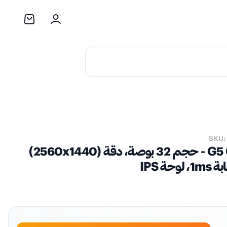
SKU:
شاشة الألعاب سامسونج أوديسي G5 G50D - حجم 32 بوصة، دقة (2560x1440)