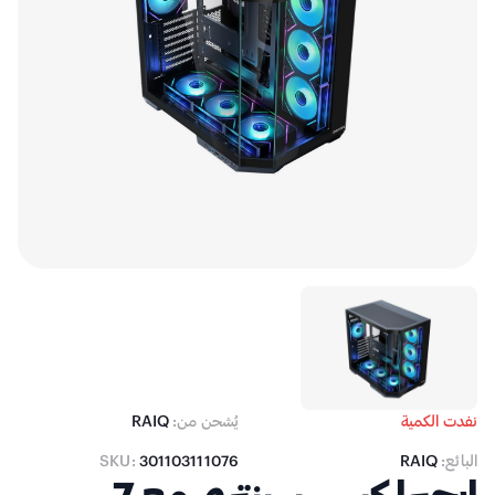
نفدت الكمية
يُشحن من:
RAIQ
البائع:
RAIQ
301103111076
SKU:
إيچيرا كيس سينتري مع 7