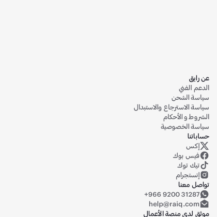
عن رايق
الدعم الفني
سياسة الشحن
سياسة الاسترجاع والاستبدال
الشروط و الأحكام
سياسة الخصوصية
حساباتنا
إكس
حساب رايق على منصة إكس (تويتر سابقاً)
فيس بوك
تيك توك
إنستجرام
تواصل معنا
+966 9200 31287
help@raiq.com
موثق لدى منصة الأعمال