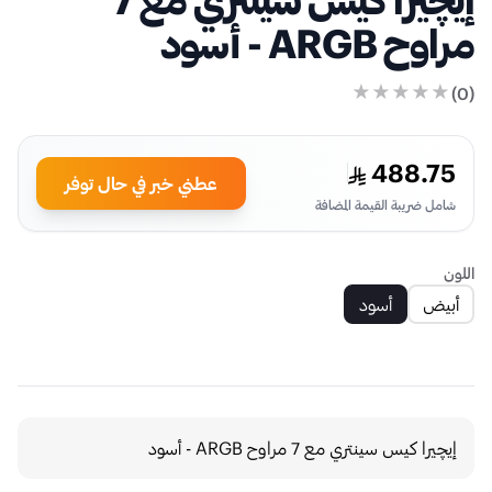
مراوح ARGB - أسود
)
0
(
488.75
عطني خبر في حال توفر
شامل ضريبة القيمة المضافة
اللون
أبيض
أسود
إيچيرا كيس سينتري مع 7 مراوح ARGB - أسود