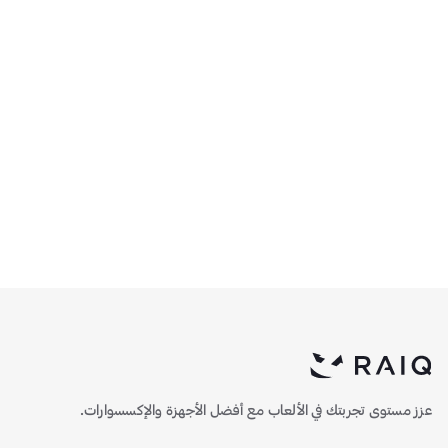
كيس إيجيرا ECLIPSE مع
كيس إيجيرا ECLIPSE مع
وحدة تحكم مراوح - اسود
وحدة تحكم مراوح - أبيض
326.6
310.5
عزز مستوى تجربتك في الألعاب مع أفضل الأجهزة والإكسسوارات.