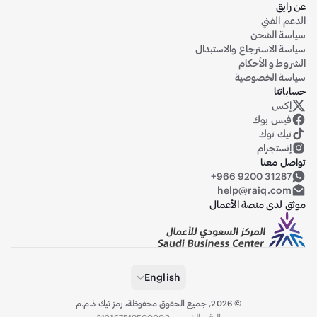
عن رايق
الدعم الفني
سياسة الشحن
سياسة الاسترجاع والاستبدال
الشروط و الأحكام
سياسة الخصوصية
حساباتنا
إكس
حساب رايق على منصة إكس (تويتر سابقاً)
فيس بوك
تيك توك
إنستجرام
تواصل معنا
+966 9200 31287
help@raiq.com
موثق لدى منصة الأعمال
English
©
2026
,
جميع الحقوق محفوظة، رمز تيك ذ.م.م