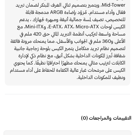
Mid-Tower، ويتميز بتصميم ثنائي الغرف المبتكر لضمان تبريد
فعّال وأداء مستدام. مُزوّد بإضاءة ARGB مدمجة قابلة
للتخصيص، تضيف لمسة جمالية أنيقة ومبهرة لجهازك ، يدعم
الكيس لوحات E-ATX، ATX، Micro-ATX، وMini-ITX، مع
مساحة واسعة لتركيب أنظمة التبريد المائي حتى 420 ملم في
الأعلى و360 ملم في الجوانب والأسفل، مما يمنحك مرونة فائقة
لتصميم نظام تبريد متكامل يتميز الكيس بلوحة زجاجية جانبية
شفافة تُبرز المكونات الداخلية بشكل أنيق، مع نظام ذكي لإدارة
الكابلات لترتيب مثالي يمنحك مظهرًا احترافيًا نظيفًا. كما يحتوي
الكيس على مرشحات غبار عالية الكفاءة للحفاظ على أداء مستدام
ونظيف للمكونات الداخلية.
التقييمات والمراجعات
(
0
)