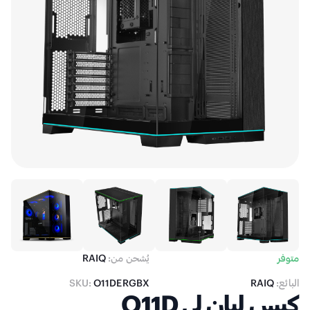
متوفر
يُشحن من:
RAIQ
البائع:
RAIQ
O11DERGBX
SKU:
كيس ليان لي O11D