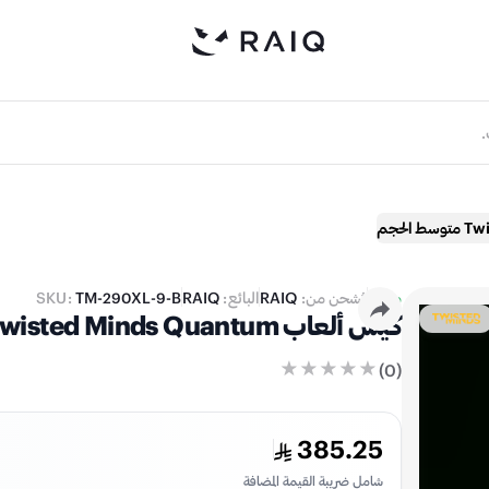
متوفر
يُشحن من:
RAIQ
البائع:
RAIQ
TM-290XL-9-B
SKU:
كيس ألعاب Twisted Minds Quantum متوسط الحجم مع زجاج مقسي
)
0
(
385.25
شامل ضريبة القيمة المضافة