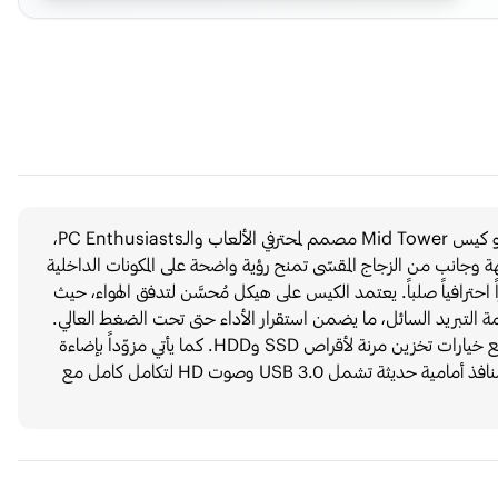
الكيس Twisted Minds Quantum TM-290XL-9B هو كيس Mid Tower مصمم لمحترفي الألعاب والـPC Enthusiasts،
 وجانب من الزجاج المقسّى تمنح رؤية واضحة على المكونات الداخلية
ً احترافياً صلباً. يعتمد الكيس على هيكل مُحسَّن لتدفق الهواء، حيث
ة التبريد السائل، ما يضمن استقرار الأداء حتى تحت الضغط العالي.
يدعم تركيب البطاقات الرسومية والمبردات الكبيرة بسهولة، مع خيارات تخزين مرنة لأقراص SSD وHDD. كما يأتي مزوّداً بإضاءة
RGB قابلة للتخصيص تمنح الجهاز لمسة بصرية مميزة، مع منافذ أمامية حديثة تشمل USB 3.0 وصوت HD لتكامل كامل مع