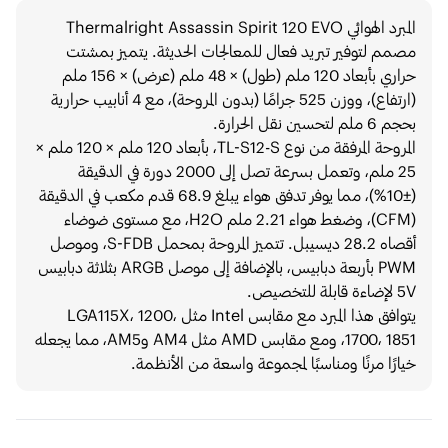
المبرد الهوائي Thermalright Assassin Spirit 120 EVO
مصمم لتوفير تبريد فعال للمعالجات الحديثة. يتميز بمشتت
حراري بأبعاد 120 ملم (طول) × 48 ملم (عرض) × 156 ملم
(ارتفاع)، ووزن 525 جرامًا (بدون المروحة)، مع 4 أنابيب حرارية
بحجم 6 ملم لتحسين نقل الحرارة.​
المروحة المرفقة من نوع TL-S12-S، بأبعاد 120 ملم × 120 ملم ×
25 ملم، وتعمل بسرعة تصل إلى 2000 دورة في الدقيقة
(±10%)، مما يوفر تدفق هواء يبلغ 68.9 قدم مكعب في الدقيقة
(CFM)، وضغط هواء 2.21 ملم H2O، مع مستوى ضوضاء
أقصاه 28.2 ديسيبل. تتميز المروحة بمحمل S-FDB، وموصل
PWM بأربعة دبابيس، بالإضافة إلى موصل ARGB بثلاثة دبابيس
5V لإضاءة قابلة للتخصيص.​
يتوافق هذا المبرد مع مقابس Intel مثل LGA115X، 1200،
1700، 1851، ومع مقابس AMD مثل AM4 وAM5، مما يجعله
خيارًا مرنًا ومناسبًا لمجموعة واسعة من الأنظمة.​