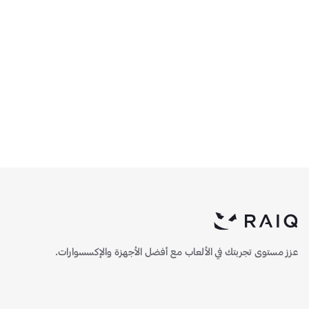
مزود الطاقة ثيرمالرايت TG-
مبرد مائي ثيرمالرايت جراند
850S بقدرة 850 واط كفاءة
فيجن بحجم 360 ملم
80+ جولد غير معياري - أسود
ARGB - أبيض
599.15
483
عزز مستوى تجربتك في الألعاب مع أفضل الأجهزة والإكسسوارات.