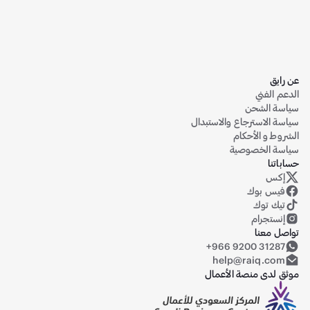
عن رايق
الدعم الفني
سياسة الشحن
سياسة الاسترجاع والاستبدال
الشروط و الأحكام
سياسة الخصوصية
حساباتنا
إكس
حساب رايق على منصة إكس (تويتر سابقاً)
فيس بوك
تيك توك
إنستجرام
تواصل معنا
+966 9200 31287
help@raiq.com
موثق لدى منصة الأعمال