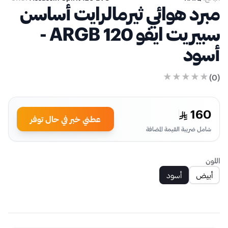
مبرد هوائي ثيرمالرايت أساسن
سبيريت ايفو 120 ARGB -
أسود
)
0
(
160
عطني خبر في حال توفر
شامل ضريبة القيمة المضافة
اللون
أبيض
أسود