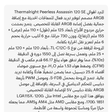
المبرد الهوائي Thermalright Peerless Assassin 120 SE
ARGB مصمم لتوفير تبريد فعال للمعالجات الحديثة مع إضافة
جمالية بفضل إضاءة ARGB القابلة للتخصيص. يتميز بمشتت
حراري مزدوج الأبراج بأبعاد 125 ملم (طول) × 110 ملم (عرض) ×
155 ملم (ارتفاع)، ووزن 730 جرامًا، مع 6 أنابيب حرارية بحجم
6 ملم لتعزيز نقل الحرارة بكفاءة.
المروحة المرفقة من نوع TL-C12C-S، بأبعاد 120 ملم × 120 ملم
× 25 ملم، وتعمل بسرعة تصل إلى 1550 دورة في الدقيقة
(±10%)، مما يوفر تدفق هواء يبلغ 66.17 قدم مكعب في الدقيقة
(CFM)، وضغط هواء 1.53 ملم H₂O، مع مستوى ضوضاء
أقصاه 25.6 ديسيبل، مما يضمن تشغيلًا هادئًا وكفاءة تبريد
عالية. تتميز المروحة بمحمل S-FDB، وموصل PWM بأربعة
دبابيس للتحكم الديناميكي في السرعة، بالإضافة إلى موصل
ARGB بثلاثة دبابيس 5V للإضاءة القابلة للتخصيص.
يتوافق هذا المبرد مع مقابس Intel مثل LGA115X، 1200،
1700، 1851، ومع مقابس AMD مثل AM4 وAM5، مما يجعله
خيارًا مرنًا ومناسبًا لمجموعة واسعة من الأنظمة.