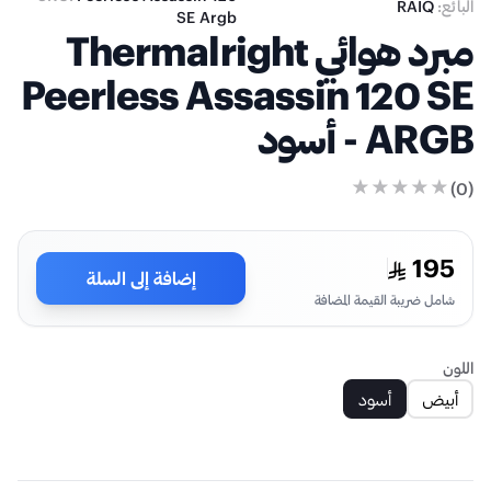
البائع:
RAIQ
SE Argb
مبرد هوائي Thermalright
Peerless Assassin 120 SE
ARGB - أسود
)
0
(
195
إضافة إلى السلة
شامل ضريبة القيمة المضافة
اللون
أبيض
أسود