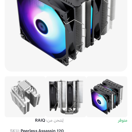
متوفر
يُشحن من:
RAIQ
SKU:
Peerless Assassin 120