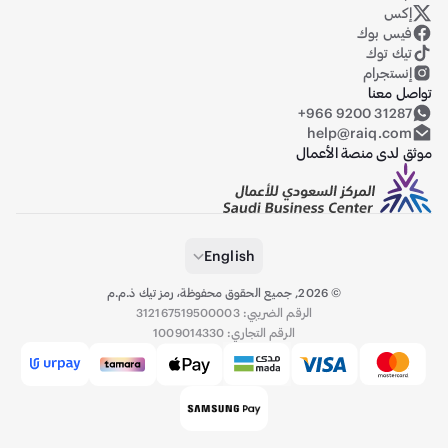
إكس
حساب رايق على منصة إكس (تويتر سابقاً)
فيس بوك
تيك توك
إنستجرام
تواصل معنا
+966 9200 31287
help@raiq.com
موثق لدى منصة الأعمال
English
©
2026
,
جميع الحقوق محفوظة، رمز تيك ذ.م.م
الرقم الضريبي: 312167519500003
الرقم التجاري: 1009014330