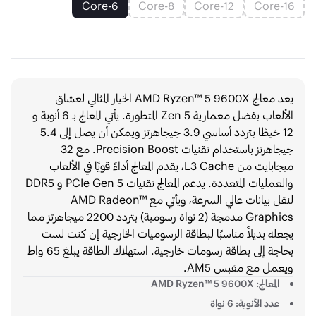
6-Core
8-Core
12-Core
16-Core
يعد معالج AMD Ryzen™ 5 9600X الخيار المثالي لعشاق
الألعاب بفضل معمارية Zen 5 المتطورة. يأتي المعالج بـ 6 أنوية و
12 خيطًا بتردد أساسي 3.9 جيجاهرتز ويمكن أن يصل إلى 5.4
جيجاهرتز باستخدام تقنيات Precision Boost. مع 32
ميجابايت من L3 Cache، يقدم المعالج أداءً قويًا في الألعاب
والعمليات المتعددة. يدعم المعالج تقنيات PCIe Gen 5 و DDR5
لنقل بيانات عالي السرعة، ويأتي مع AMD Radeon™
Graphics مدمجة (2 نواة رسومية) بتردد 2200 ميجاهرتز مما
يجعله بديلاً مناسبًا لبطاقة الرسوميات الخارجية إن كنت لست
بحاجة إلى بطاقة رسومات خارجية. استهلاك الطاقة يبلغ 65 واط
ويعمل مع مقبس AM5.
المعالج: AMD Ryzen™ 5 9600X
عدد الأنوية: 6 نواة