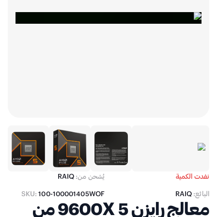
نفدت الكمية
يُشحن من:
RAIQ
البائع:
RAIQ
100-100001405WOF
SKU:
معالج رايزن 5 9600X من