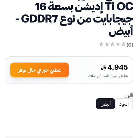
Ti OC إديشن بسعة 16
جيجابايت من نوع GDDR7 -
أبيض
)
0
(
4,945
عطني خبر في حال توفر
شامل ضريبة القيمة المضافة
اللون
اسود
أبيض