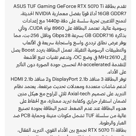
تقدم بطاقة ASUS TUF Gaming GeForce RTX 5070 Ti
16GB GDDR7 أداءً قويًا بفضل معمارية NVIDIA الحديثة،
لتمنح اللاعبين تجربة سلسة على دقة 1440p مع إعدادات
رسومية عالية. تعتمد البطاقة على 8960 نواة CUDA، وتأتي
بذاكرة 16 GB GDDR7 بسرعة 28 Gbps وناقل 256‑بت، مما
يوفر عرض نطاق ترددي واسع واستجابة سريعة في الألعاب
والتطبيقات الرسومية الثقيلة. تعمل البطاقة بتردد Boost يصل
إلى 2610 MHz في وضع OC، وتدعم تقنيات تتبع الأشعة
المتقدمة AI-accelerated لتحسين جودة الصورة دون التأثير
على الأداء.
توفر البطاقة 3 منافذ DisplayPort 2.1b و2 منافذ HDMI 2.1b
لدعم شاشات متعددة ومعدلات تحديث مرتفعة. يعتمد نظام
التبريد على تصميم Axial-tech ثلاثي المراوح مع هيكل متين
لضمان استقرار حراري وكفاءة تبريد ممتازة، مع الحفاظ على
هدوء البطاقة عند عدم الضغط. تتميز البطاقة بجودة تصنيع
عالية من سلسلة TUF تشمل مكونات متينة وحماية PCB ضد
الغبار والرطوبة.
بطاقة RTX 5070 Ti تجمع بين الأداء القوي، التبريد الفعّال،