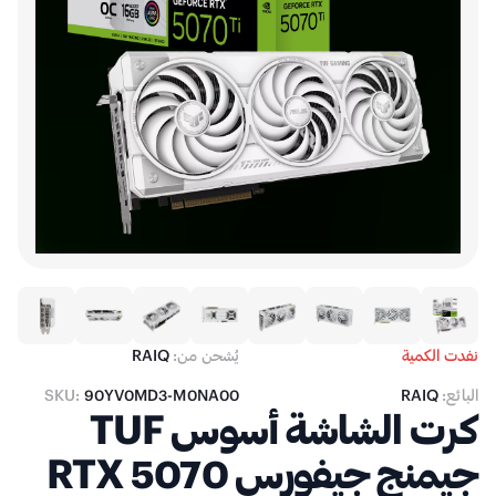
نفدت الكمية
يُشحن من:
RAIQ
البائع:
RAIQ
90YV0MD3-M0NA00
SKU:
كرت الشاشة أسوس TUF
جيمنج جيفورس RTX 5070