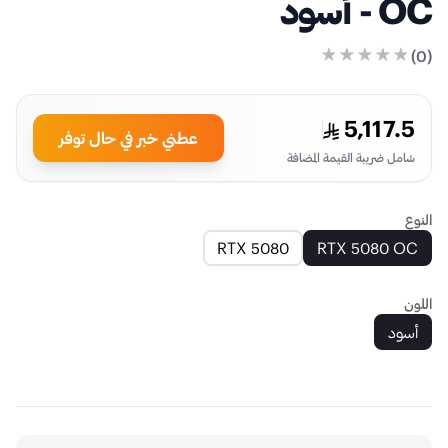
OC - أسود
)
0
(
5,117.5
عطني خبر في حال توفر
شامل ضريبة القيمة المضافة
النوع
RTX 5080
RTX 5080 OC
اللون
أسود