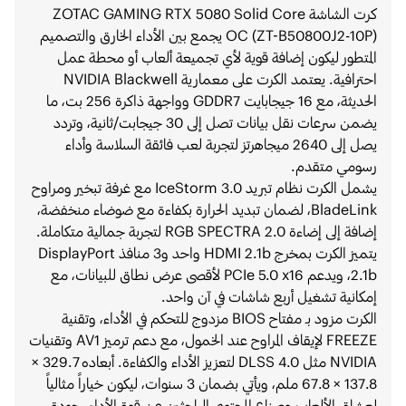
كرت الشاشة ZOTAC GAMING RTX 5080 Solid Core
OC (ZT-B50800J2-10P) يجمع بين الأداء الخارق والتصميم
المتطور ليكون إضافة قوية لأي تجميعة ألعاب أو محطة عمل
احترافية. يعتمد الكرت على معمارية NVIDIA Blackwell
الحديثة، مع 16 جيجابايت GDDR7 وواجهة ذاكرة 256 بت، ما
يضمن سرعات نقل بيانات تصل إلى 30 جيجابت/ثانية، وتردد
يصل إلى 2640 ميجاهرتز لتجربة لعب فائقة السلاسة وأداء
رسومي متقدم.
يشمل الكرت نظام تبريد IceStorm 3.0 مع غرفة تبخير ومراوح
BladeLink، لضمان تبديد الحرارة بكفاءة مع ضوضاء منخفضة،
إضافة إلى إضاءة RGB SPECTRA 2.0 لتجربة جمالية متكاملة.
يتميز الكرت بمخرج HDMI 2.1b واحد و3 منافذ DisplayPort
2.1b، ويدعم PCIe 5.0 x16 لأقصى عرض نطاق للبيانات، مع
إمكانية تشغيل أربع شاشات في آن واحد.
الكرت مزود بـ مفتاح BIOS مزدوج للتحكم في الأداء، وتقنية
FREEZE لإيقاف المراوح عند الخمول، مع دعم ترميز AV1 وتقنيات
NVIDIA مثل DLSS 4.0 لتعزيز الأداء والكفاءة. أبعاده 329.7 ×
137.8 × 67.8 ملم، ويأتي بضمان 3 سنوات، ليكون خياراً مثالياً
لعشاق الألعاب وصناع المحتوى الباحثين عن قوة الأداء، جودة