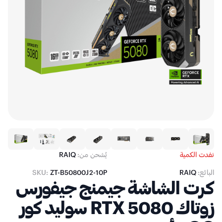
نفدت الكمية
يُشحن من:
RAIQ
البائع:
RAIQ
ZT-B50800J2-10P
SKU:
كرت الشاشة جيمنج جيفورس
زوتاك RTX 5080 سوليد كور