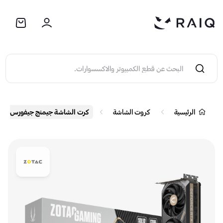
الرئيسية
كروت الشاشة
كرت الشاشة جيمنج جيفورس زوتاك RTX 5080 سوليد