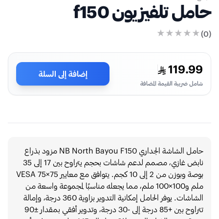
حامل تلفيزيون f150
)
0
(
119.99
إضافة إلى السلة
شامل ضريبة القيمة المضافة
حامل الشاشة الجداري NB North Bayou F150 مزود بذراع
نابض غازي، مصمم لدعم شاشات بحجم يتراوح بين 17 إلى 35
بوصة وبوزن من 2 إلى 10 كجم. يتوافق مع معايير VESA 75×75
ملم و100×100 ملم، مما يجعله مناسبًا لمجموعة واسعة من
الشاشات. يوفر الحامل إمكانية التدوير بزاوية 360 درجة، وإمالة
تتراوح بين +85 درجة إلى -30 درجة، وتدوير أفقي بمقدار ±90