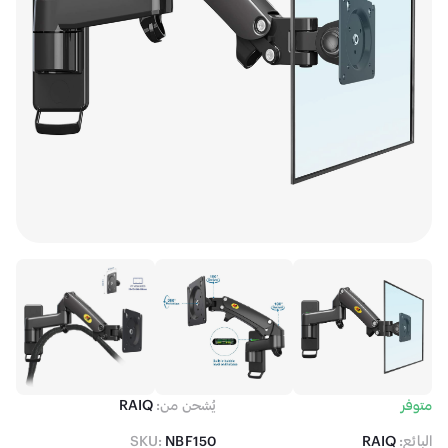
متوفر
يُشحن من:
RAIQ
البائع:
RAIQ
NBF150
SKU: