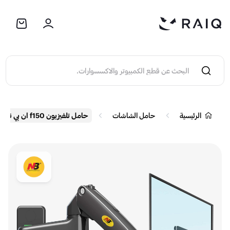
الرئيسية
حامل الشاشات
حامل تلفيزيون f150 ان بي نورث بايو