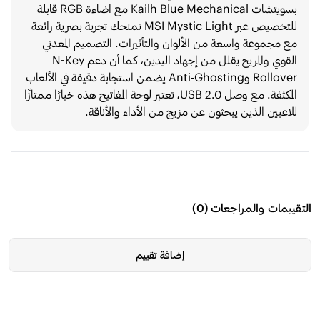
بسويتشات Kailh Blue Mechanical مع اضاءة RGB قابلة
للتخصيص عبر MSI Mystic Light تمنحك تجربة بصرية رائعة
مع مجموعة واسعة من الألوان والتأثيرات. التصميم المعدني
القوي والمريح يقلل من إجهاد اليدين، كما أن دعم N-Key
Rollover وAnti-Ghosting يضمن استجابة دقيقة في الألعاب
المكثفة. مع وصل USB 2.0، تعتبر لوحة المفاتيح هذه خيارًا ممتازًا
للاعبين الذين يبحثون عن مزيج من الأداء والأناقة.
التقييمات والمراجعات
(
0
)
إضافة تقييم