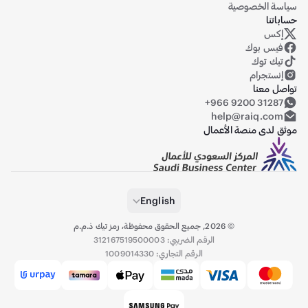
سياسة الخصوصية
حساباتنا
إكس
حساب رايق على منصة إكس (تويتر سابقاً)
فيس بوك
تيك توك
إنستجرام
تواصل معنا
+966 9200 31287
help@raiq.com
موثق لدى منصة الأعمال
English
©
2026
,
جميع الحقوق محفوظة، رمز تيك ذ.م.م
الرقم الضريبي: 312167519500003
الرقم التجاري: 1009014330