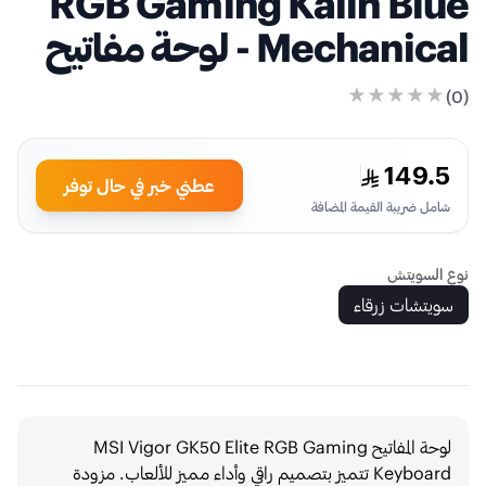
RGB Gaming Kailh Blue
Mechanical - لوحة مفاتيح
)
0
(
149.5
عطني خبر في حال توفر
شامل ضريبة القيمة المضافة
نوع السويتش
سويتشات زرقاء
لوحة المفاتيح MSI Vigor GK50 Elite RGB Gaming
Keyboard تتميز بتصميم راقي وأداء مميز للألعاب. مزودة