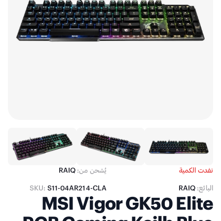
نفدت الكمية
يُشحن من:
RAIQ
البائع:
RAIQ
S11-04AR214-CLA
SKU:
MSI Vigor GK50 Elite