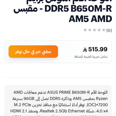
DDR5 B650M-R - مقبس
AM5 AMD
)
0
(
515.99
عطني خبر في حال توفر
شامل ضريبة القيمة المضافة
اللوحة الأم ASUS PRIME B650M-R تدعم معالجات AMD
Ryzen بمقبس AM5 وذاكرة DDR5 تصل إلى 96GB بسرعة
7200+(OC). توفر أداءً استثنائيًا مع منافذ تخزين M.2 PCIe
4.0 x4، شبكة Realtek 2.5Gb Ethernet، ومنفذ HDMI 2.1