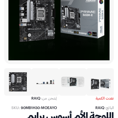
نفدت الكمية
يُشحن من:
RAIQ
البائع:
RAIQ
90MB1H30-MOEAYO
SKU:
اللوحة الأم أسوس برايم