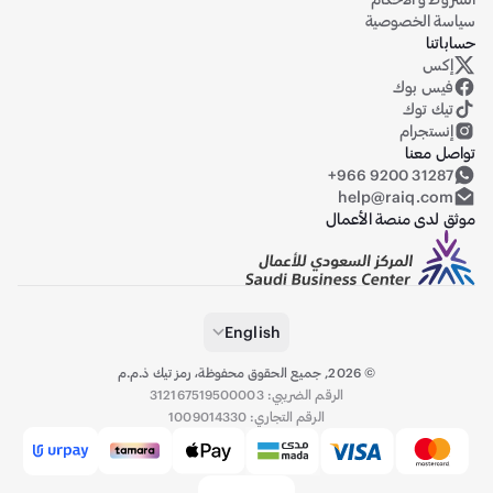
سياسة الخصوصية
حساباتنا
إكس
حساب رايق على منصة إكس (تويتر سابقاً)
فيس بوك
تيك توك
إنستجرام
تواصل معنا
+966 9200 31287
help@raiq.com
موثق لدى منصة الأعمال
English
©
2026
,
جميع الحقوق محفوظة، رمز تيك ذ.م.م
الرقم الضريبي: 312167519500003
الرقم التجاري: 1009014330