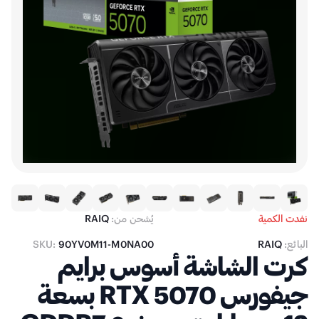
نفدت الكمية
يُشحن من:
RAIQ
البائع:
RAIQ
90YV0M11-M0NA00
SKU:
كرت الشاشة أسوس برايم
جيفورس RTX 5070 بسعة