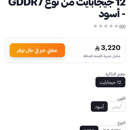
12 جيجابايت من نوع GDDR7
- أسود
)
0
(
3,220
عطني خبر في حال توفر
شامل ضريبة القيمة المضافة
حجم الذاكرة
12 جيجابايت
اللون
أبيض
أسود
النوع