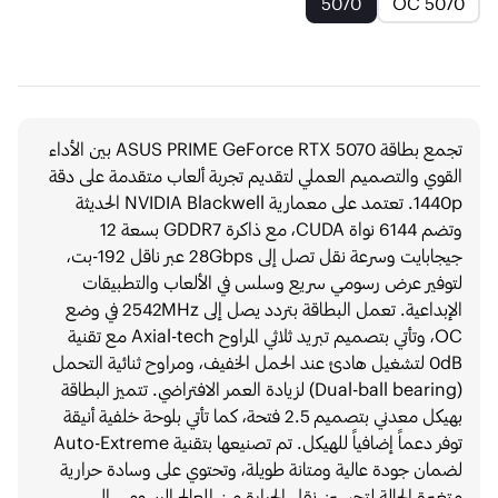
5070
5070 OC
تجمع بطاقة ASUS PRIME GeForce RTX 5070 بين الأداء
القوي والتصميم العملي لتقديم تجربة ألعاب متقدمة على دقة
1440p. تعتمد على معمارية NVIDIA Blackwell الحديثة
وتضم 6144 نواة CUDA، مع ذاكرة GDDR7 بسعة 12
جيجابايت وسرعة نقل تصل إلى 28Gbps عبر ناقل 192-بت،
لتوفير عرض رسومي سريع وسلس في الألعاب والتطبيقات
الإبداعية. تعمل البطاقة بتردد يصل إلى 2542MHz في وضع
OC، وتأتي بتصميم تبريد ثلاثي المراوح Axial-tech مع تقنية
0dB لتشغيل هادئ عند الحمل الخفيف، ومراوح ثنائية التحمل
(Dual-ball bearing) لزيادة العمر الافتراضي. تتميز البطاقة
بهيكل معدني بتصميم 2.5 فتحة، كما تأتي بلوحة خلفية أنيقة
توفر دعماً إضافياً للهيكل. تم تصنيعها بتقنية Auto-Extreme
لضمان جودة عالية ومتانة طويلة، وتحتوي على وسادة حرارية
متغيرة الحالة لتحسين نقل الحرارة من المعالج الرسومي إلى