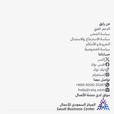
ق
الفني
 الشحن
الاسترجاع والاستبدال
 و الأحكام
 الخصوصية
نا
س
ايق على منصة إكس (تويتر سابقاً)
س بوك
ك توك
ستجرام
 معنا
+966 9200 312
help@raiq.c
لدى منصة الأعمال