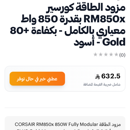
د الطاقة كورسير
RM850x بقدرة 850 واط
معياري بالكامل - بكفاءة +80
- أسود
632
عطني خبر في حال توفر
ل ضريبة القيمة المضافة
مزود الطاقة CORSAIR RM850x 850W Fully Modular