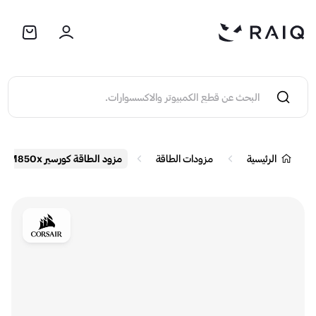
الرئيسية
مزودات الطاقة
مزود الطاقة كورسير RM850x بقدرة 850 واط معياري بالكامل - بكفاءة +80 Gold - أسود