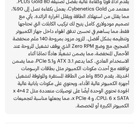
يقدم أداءً قويًا وكفاءة عالية بفضل تصنيفه 80 PLUS Gold.
معتمد من Cybenetics Gold، يعمل بكفاءة تصل إلى 90%،
 يقلل من استهلاك الطاقة ويقلل الحرارة الزائدة. يأتي مع
يم مودولاري كامل يتيح لك تركيب الكابلات التي تحتاجها
، مما يساهم في تحسين تدفق الهواء داخل جهاز الكمبيوتر
وتنظيمه بشكل أفضل. المزود مزود بمروحة 140 ملم منخفضة
الضجيج، مع وضع Zero RPM الذي يوقف تشغيل المروحة عند
حمال المنخفضة، مما يضمن تشغيلًا هادئًا تمامًا أثناء
الاستخدام العادي. كما يدعم ATX 3.1 وPCIe 5.1، مما يضمن
فقه مع أحدث مكونات الكمبيوتر مثل بطاقات الرسومات
الحديثة. يقدم 850 واط من الطاقة المستقرة والموثوقة لتشغيل
زة الكمبيوتر عالية الأداء، ويحتوي على مكونات يابانية عالية
الجودة تحتوي الوحدة أيضًا على توصيلات متعددة مثل 2 x 4+4
CPU، 6 x SATA، و 4 x PCIe، مما يجعلها مناسبة لتجميعات
مبيوتر الكبيرة أو المخصصة.