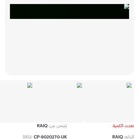
لكمية
يُشحن من:
RAIQ
SKU:
CP-9020270-UK
RAIQ