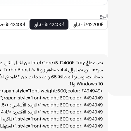
النوع
i7-12700F - تراي
i5-12400f - تراي
i5-12400f -صندوق
يعد معالج re i5-12400F Tray
ميجابايت، ويستهلك طاقة 65 واط، مم
Windows 10 و11.
<br>
style="font-weight:600;color: #494949;">استهلاك الطاقة: </span>65 واط</p>