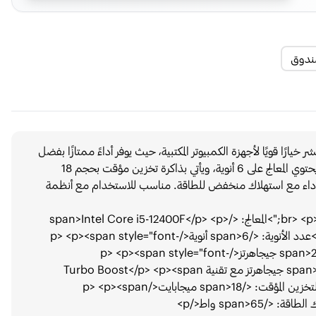
Intel Co من الجيل الثاني عشر خيارًا قويًا لأجهزة الكمبيوتر المكتبية، حيث يوفر أداءً ممتازًا بفضل
سرعته التي تصل إلى 4.4 جيجاهرتز وتقنية Turbo Boost. يحتوي المعالج على 6 أنوية، ويأتي بذاكرة تخزين مؤقت بحجم 18
ا يضمن كفاءة في الأداء مع استهلاك منخفض للطاقة. مناسب للاستخدام مع أنظمة
<p><span style="font-weight:600;color: #494949;">المعالج: </span>Intel Core i5-12400F</p> <p>
<span style="font-weight:600;color: #494949;">عدد الأنوية: </span>6 أنوية</p> <p><span style="font-
weight:600;color: #494949;">التردد الأساسي: </span>2.5 جيجاهرتز</p> <p><span style="font-
weight:600;color: #494949;">التردد الأقصى: </span>4.4 جيجاهرتز مع تقنية Turbo Boost</p> <p><span
style="font-weight:600;color: #494949;">ذاكرة التخزين المؤقت: </span>18 ميجابايت</p> <p><span