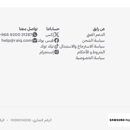
عن رايق
حساباتنا
تواصل معنا
الدعم الفني
إكس
+966 9200 31287
حساب رايق على منصة إكس (تويتر سابقا
سياسة الشحن
فيس بوك
help@raiq.com
سياسة الاسترجاع والاستبدال
تيك توك
الشروط و الأحكام
إنستجرام
سياسة الخصوصية
-
الرقم التجاري: 1009014330
الرقم ا