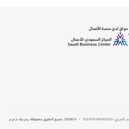
موثق لدى منصة الأعمال
ً)
-
لضريبي: 312167519500003
©
2026
,
جميع الحقوق محفوظة، رمز تيك ذ.م.م