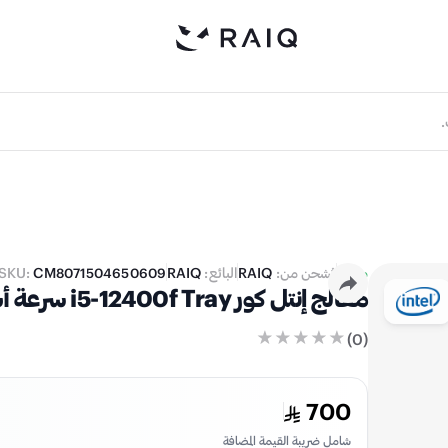
متوفر
يُشحن من:
RAIQ
البائع:
RAIQ
CM8071504650609
SKU:
معالج إنتل كور i5-12400f Tray سرعة أساسية 2.5 جيجاهرتز - مع 6 أنوية - 12 ثريد
)
0
(
700
شامل ضريبة القيمة المضافة