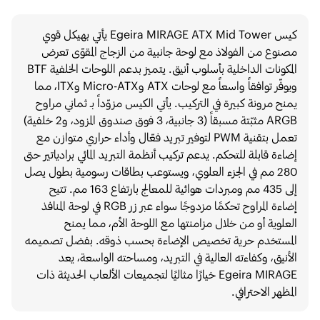
كيس Egeira MIRAGE ATX Mid Tower يأتي بهيكل قوي
مصنوع من الفولاذ مع لوحة جانبية من الزجاج المقوّى تعرض
المكونات الداخلية بأسلوب أنيق. يتميز بدعم اللوحات الخلفية BTF
ويوفّر توافقاً واسعاً مع لوحات ATX وMicro-ATX وITX، مما
يمنح مرونة كبيرة في التركيب. يأتي الكيس مزوّداً بـ ثماني مراوح
ARGB مثبّتة مسبقاً (3 جانبية، 3 فوق صندوق المزود، و2 خلفية)
تعمل بتقنية PWM لتوفير تبريد فعّال وأداء حراري متوازن مع
إضاءة قابلة للتحكم. يدعم تركيب أنظمة التبريد المائي برادياتير حتى
280 مم في الجزء العلوي، ويستوعب بطاقات رسومية بطول يصل
إلى 435 مم ومبردات هوائية للمعالج بارتفاع 163 مم. تتيح
إضاءة المراوح تحكمًا مزدوجًا سواء عبر زر RGB في لوحة المنافذ
العلوية أو من خلال مزامنتها مع اللوحة الأم، مما يمنح
المستخدم حرية تخصيص الإضاءة بحسب ذوقه. بفضل تصميمه
الأنيق، وكفاءته العالية في التبريد، ومساحته الواسعة، يعد
Egeira MIRAGE خيارًا مثاليًا لتجميعات الألعاب الحديثة ذات
المظهر الاحترافي.