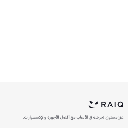
كيس إيجيرا ECLIPSE مع
كيس إيجيرا ECLIPSE مع
وحدة تحكم مراوح - اسود
وحدة تحكم مراوح - أبيض
326.6
310.5
عزز مستوى تجربتك في الألعاب مع أفضل الأجهزة والإكسسوارات.