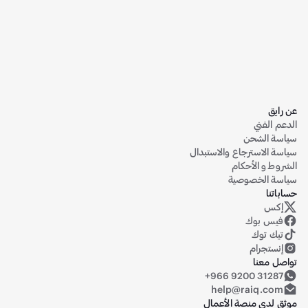
عن رايق
الدعم الفني
سياسة الشحن
سياسة الاسترجاع والاستبدال
الشروط و الأحكام
سياسة الخصوصية
حساباتنا
إكس
حساب رايق على منصة إكس (تويتر سابقاً)
فيس بوك
تيك توك
إنستجرام
تواصل معنا
+966 9200 31287
help@raiq.com
موثق لدى منصة الأعمال