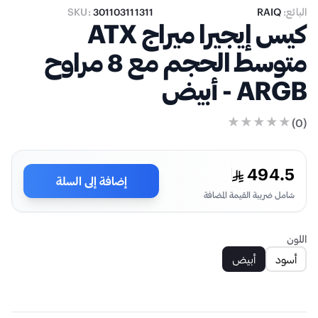
البائع:
RAIQ
301103111311
SKU:
كيس إيجيرا ميراج ATX
متوسط الحجم مع 8 مراوح
ARGB - أبيض
)
0
(
494.5
إضافة إلى السلة
شامل ضريبة القيمة المضافة
اللون
أسود
أبيض