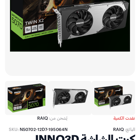
نفدت الكمية
يُشحن من:
RAIQ
البائع:
RAIQ
N50702-12D7-195064N
SKU:
كرت الشاشة INNO3D