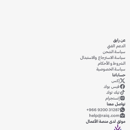
عن رايق
الدعم الفني
سياسة الشحن
سياسة الاسترجاع والاستبدال
الشروط و الأحكام
سياسة الخصوصية
حساباتنا
إكس
حساب رايق على منصة إكس (تويتر سابقاً)
فيس بوك
تيك توك
إنستجرام
تواصل معنا
+966 9200 31287
help@raiq.com
موثق لدى منصة الأعمال