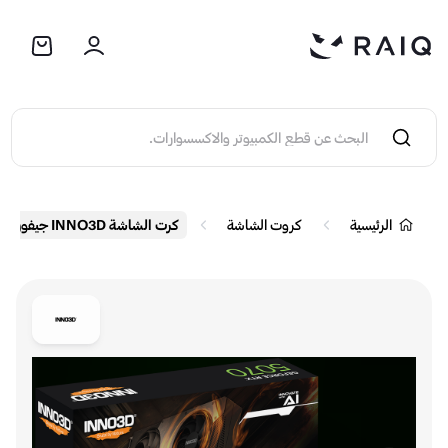
الرئيسية
كروت الشاشة
كرت الشاشة INNO3D جيفورس RTX 5070 TWIN X2