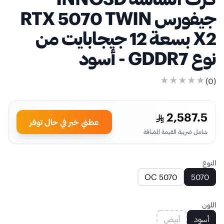
جيفورس RTX 5070 TWIN
X2 بسعة 12 جيجابايت من
نوع GDDR7 - أسود
)
0
(
2,587.5
عطني خبر في حال توفر
شامل ضريبة القيمة المضافة
النوع
5070 OC
5070
اللون
أسود
أبيض