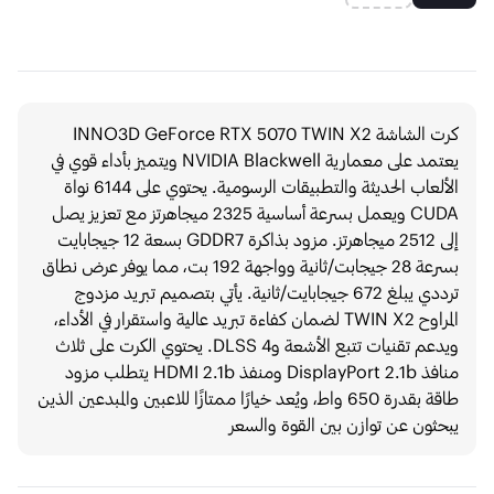
كرت الشاشة INNO3D GeForce RTX 5070 TWIN X2
يعتمد على معمارية NVIDIA Blackwell ويتميز بأداء قوي في
الألعاب الحديثة والتطبيقات الرسومية. يحتوي على 6144 نواة
CUDA ويعمل بسرعة أساسية 2325 ميجاهرتز مع تعزيز يصل
إلى 2512 ميجاهرتز. مزود بذاكرة GDDR7 بسعة 12 جيجابايت
بسرعة 28 جيجابت/ثانية وواجهة 192 بت، مما يوفر عرض نطاق
ترددي يبلغ 672 جيجابايت/ثانية. يأتي بتصميم تبريد مزدوج
المراوح TWIN X2 لضمان كفاءة تبريد عالية واستقرار في الأداء،
ويدعم تقنيات تتبع الأشعة وDLSS 4. يحتوي الكرت على ثلاث
منافذ DisplayPort 2.1b ومنفذ HDMI 2.1b يتطلب مزود
طاقة بقدرة 650 واط، ويُعد خيارًا ممتازًا للاعبين والمبدعين الذين
يبحثون عن توازن بين القوة والسعر