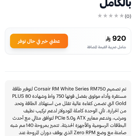
بالكامل
)
0
(
920
عطني خبر في حال توفر
شامل ضريبة القيمة المضافة
تم تصميم Corsair RM White Series RM750 لتوفير طاقة
مستقرة وأداء موثوق بفضل قوتها 750 واط وشهادة 80 PLUS
Gold التي تضمن كفاءة عالية تقلل من استهلاك الطاقة وتحد
من الحرارة. تأتي الوحدة كاملة المودولار لدعم تركيب نظيف
ومرتب، وتدعم معايير ATX وPCIe 5.0 لتوافق مثالي مع أحدث
البطاقات الرسومية والأجهزة الحديثة. تتميز بمروحة 140 مم شبه
صامتة مع وضع Zero RPM الذي يوقف دوران المروحة عند