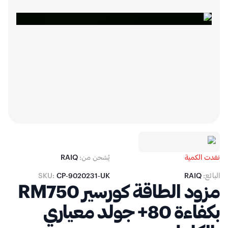
نفدت الكمية
يُشحن من:
RAIQ
البائع:
RAIQ
CP‑9020231‑UK
SKU:
مزود الطاقة كورسير RM750
بكفاءة 80+ جولد معياري