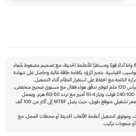
يوفّر مزوّد الطاقة Thermalright TR-TG850S بقدرة 850 واط أداءً قويًا ومستقرًا للأنظمة الحديثة، مع تصميم مضغوط بأبعاد
م صناديق الحواسيب القياسية. يتميز المزوّد بكفاءة طاقة عالية وحاصل على شهادة
يأتي المزوّد بكابلات ثابتة (Fixed Cable)، مع مروحة تبريد بقياس 120 ملم لتوفير تدفّق هواء فعّال مع مستوى ضجيج منخفض،
ما يوازن بين التبريد والأداء الهادئ للنظام. يدعم نطاق جهد 100-240 فولت وتيار 4-10 أمبير مع تردد 50-60 هرتز، ويعمل
بكفاءة ضمن درجات حرارة التشغيل 0-40°C. كما يتمتع بعمر تشغيلي متوقع طويل، حيث يصل MTBF إلى أكثر من 100 ألف
ثابت، وموثوق لتشغيل أنظمة الألعاب الحديثة أو محطات العمل، مع
أو صعوبات تركيب.