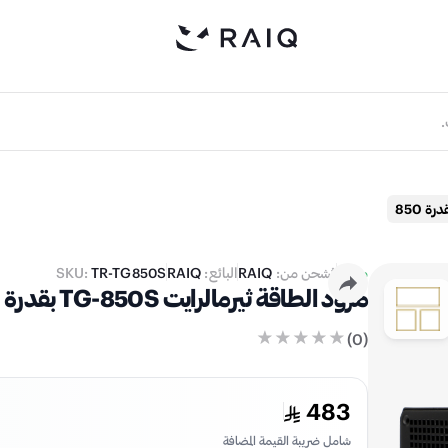
متوفر
يُشحن من:
RAIQ
البائع:
RAIQ
TR-TG850S
SKU:
مزود الطاقة ثيرمالرايت TG-850S بقدرة 850 واط كفاءة 80+ جولد غير معياري - أسود
)
0
(
483
شامل ضريبة القيمة المضافة