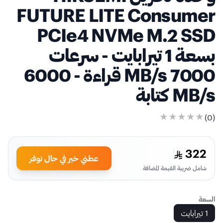
FUTURE LITE Consumer
PCIe4 NVMe M.2 SSD
بسعة 1 تيرابايت - سرعات
7000 MB/s قراءة - 6000
MB/s كتابة
)
0
(
322
عطني خبر في حال توفر
شامل ضريبة القيمة المضافة
السعة
1 تيرابايت