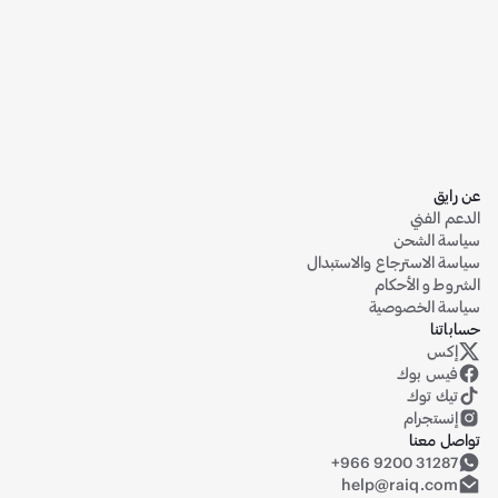
عن رايق
الدعم الفني
سياسة الشحن
سياسة الاسترجاع والاستبدال
الشروط و الأحكام
سياسة الخصوصية
حساباتنا
إكس
حساب رايق على منصة إكس (تويتر سابقاً)
فيس بوك
تيك توك
إنستجرام
تواصل معنا
+966 9200 31287
help@raiq.com