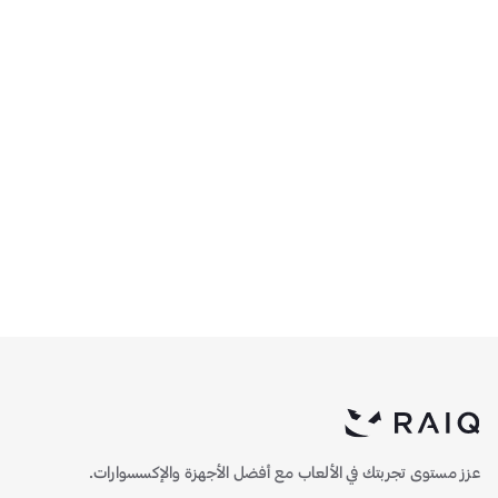
وحدة تخزين HIKSEMI
وحدة تخزين HIKSEMI
WAVE Pro(P) Consumer
FUTURE Consumer SSD
NVMe M.2 بسعة 2 تيرابايت -
PCIe3 NVMe SSD M.2
345
644
سرعات 7450 MB/s قراءة -
بسعة 2 تيرابايت - سرعات
6750 MB/s كتابة
3445 MB/s قراءة - 3120
MB/s كتابة
عزز مستوى تجربتك في الألعاب مع أفضل الأجهزة والإكسسوارات.