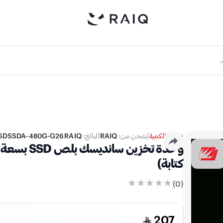
نفدت الكمية
يُشحن من:
RAIQ
البائع:
RAIQ
SDSSDA-480G-G26
كتابة)
)
0
(
207