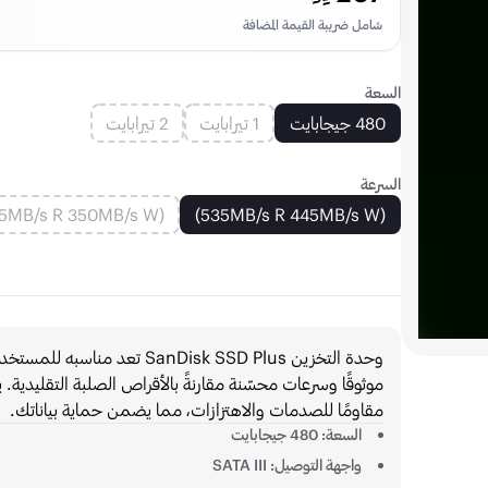
شامل ضريبة القيمة المضافة
السعة
480 جيجابايت
1 تيرابايت
2 تيرابايت
السرعة
(535MB/s R 350MB/s W)
(535MB/s R 445MB/s W)
وحدة التخزين SanDisk SSD Plus
موثوقًا وسرعات محسّنة مقارنةً بالأقراص الصلبة التقليدية. 
مقاومًا للصدمات والاهتزازات، مما يضمن حماية بياناتك.
السعة: 480 جيجابايت
واجهة التوصيل: SATA III