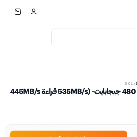
SKU:
وحدة تخزين سانديسك بلص SSD بسعة 480 جيجابايت- (535MB/s قراءة 445MB/s