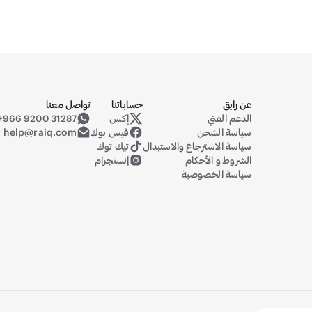
عن رايق
حساباتنا
تواصل معنا
الدعم الفني
إكس
+966 9200 31287
حساب رايق على منصة إكس (تويتر سابقا
سياسة الشحن
فيس بوك
help@raiq.com
سياسة الاسترجاع والاستبدال
تيك توك
الشروط و الأحكام
إنستجرام
سياسة الخصوصية