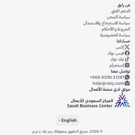
عن رايق
الدعم الفني
سياسة الشحن
سياسة الاسترجاع والاستبدال
الشروط و الأحكام
سياسة الخصوصية
حساباتنا
إكس
حساب رايق على منصة إكس (تويتر سابقاً)
فيس بوك
تيك توك
إنستجرام
تواصل معنا
+966 9200 31287
help@raiq.com
موثق لدى منصة الأعمال
English
©
2026
,
جميع الحقوق محفوظة، رمز تيك ذ.م.م