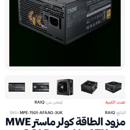
نفدت الكمية
يُشحن من:
RAIQ
البائع:
RAIQ
MPE-7501-AFAAG-3UK
SKU:
مزود الطاقة كولر ماستر MWE