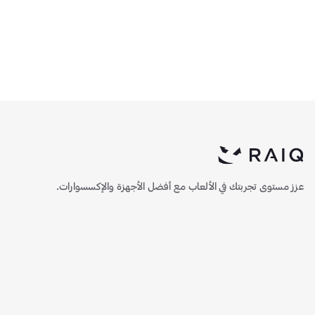
240 ملم ARGB - أبيض
360 ملم ARGB - أسود
385.25
322
عزز مستوى تجربتك في الألعاب مع أفضل الأجهزة والإكسسوارات.