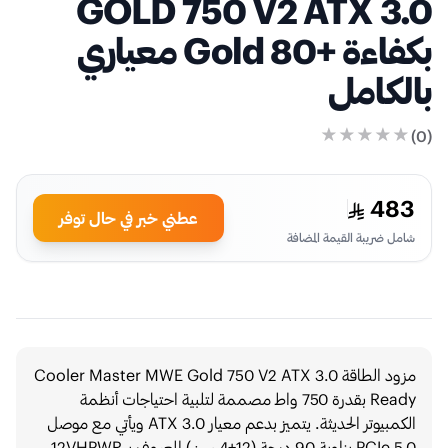
GOLD 750 V2 ATX 3.0
بكفاءة +80 Gold معياري
بالكامل
)
0
(
483
عطني خبر في حال توفر
شامل ضريبة القيمة المضافة
مزود الطاقة Cooler Master MWE Gold 750 V2 ATX 3.0
Ready بقدرة 750 واط مصممة لتلبية احتياجات أنظمة
الكمبيوتر الحديثة. يتميز بدعم معيار ATX 3.0 ويأتي مع موصل
PCIe 5.0 بزاوية 90 درجة (12+4 سن) المعروف بـ 12VHPWR،