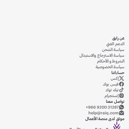
عن رايق
الدعم الفني
سياسة الشحن
سياسة الاسترجاع والاستبدال
الشروط و الأحكام
سياسة الخصوصية
حساباتنا
إكس
حساب رايق على منصة إكس (تويتر سابقاً)
فيس بوك
تيك توك
إنستجرام
تواصل معنا
+966 9200 31287
help@raiq.com
موثق لدى منصة الأعمال