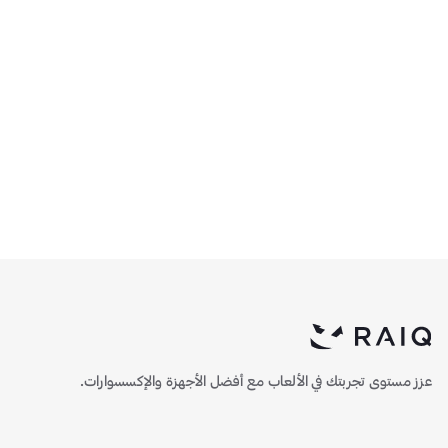
مبرد مائي كولر ماستر
مبرد مائي كولر ماستر
MasterLiquid 360L Core
MasterLiquid 240L Core
240 ملم ARGB - أبيض
360 ملم ARGB - أسود
385.25
322
عزز مستوى تجربتك في الألعاب مع أفضل الأجهزة والإكسسوارات.