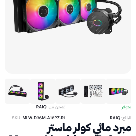
متوفر
يُشحن من:
RAIQ
البائع:
RAIQ
MLW-D36M-A18PZ-R1
SKU:
مبرد مائي كولر ماستر