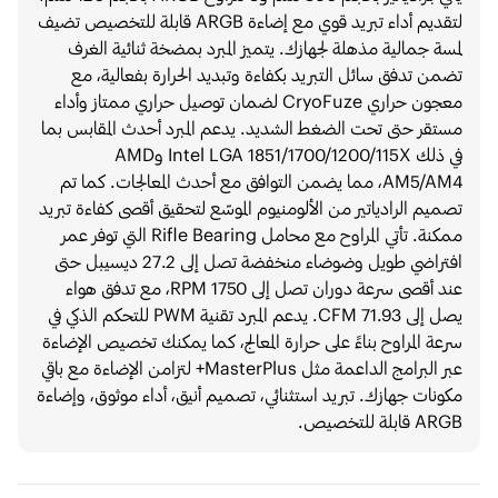
لتقديم أداء تبريد قوي مع إضاءة ARGB قابلة للتخصيص تضيف
لمسة جمالية مذهلة لجهازك. يتميز المبرد بمضخة ثنائية الغرف
تضمن تدفق سائل التبريد بكفاءة وتبديد الحرارة بفعالية، مع
معجون حراري CryoFuze لضمان توصيل حراري ممتاز وأداء
مستقر حتى تحت الضغط الشديد. يدعم المبرد أحدث المقابس بما
في ذلك Intel LGA 1851/1700/1200/115X وAMD
AM5/AM4، مما يضمن التوافق مع أحدث المعالجات. كما تم
تصميم الرادياتير من الألومنيوم الموسّع لتحقيق أقصى كفاءة تبريد
ممكنة. تأتي المراوح مع محامل Rifle Bearing التي توفر عمر
افتراضي طويل وضوضاء منخفضة تصل إلى 27.2 ديسيبل حتى
عند أقصى سرعة دوران تصل إلى 1750 RPM، مع تدفق هواء
يصل إلى 71.93 CFM. يدعم المبرد تقنية PWM للتحكم الذكي في
سرعة المراوح بناءً على حرارة المعالج، كما يمكنك تخصيص الإضاءة
عبر البرامج الداعمة مثل MasterPlus+ لتزامن الإضاءة مع باقي
مكونات جهازك. تبريد استثنائي، تصميم أنيق، أداء موثوق، وإضاءة
ARGB قابلة للتخصيص.