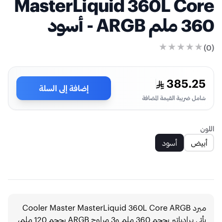
MasterLiquid 360L Core
360 ملم ARGB - أسود
)
0
(
385.25
إضافة إلى السلة
شامل ضريبة القيمة المضافة
اللون
أبيض
أسود
مبرد Cooler Master MasterLiquid 360L Core ARGB
يأتي بـرادياتير بحجم 360 ملم و3 مراوح ARGB بحجم 120 ملم،