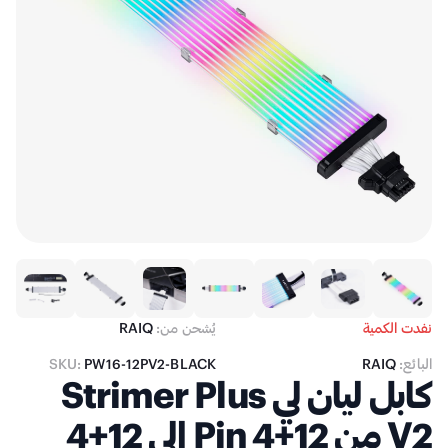
نفدت الكمية
يُشحن من:
RAIQ
البائع:
RAIQ
PW16-12PV2-BLACK
SKU:
كابل ليان لي Strimer Plus
V2 من 12+4 Pin إلى 12+4