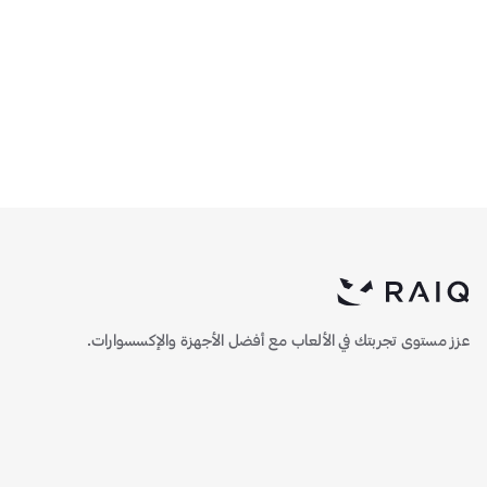
مراوح ليان لي UNI SL-
كيس ليان لي Lancool 215
Infinity RGB ARGB - ثلاثة
متوسط الحجم - أبيض
مراوح بحجم 120ملم مع
450
356.5
)
1
(
)
1
(
وحدة تحكم - أسود
عزز مستوى تجربتك في الألعاب مع أفضل الأجهزة والإكسسوارات.