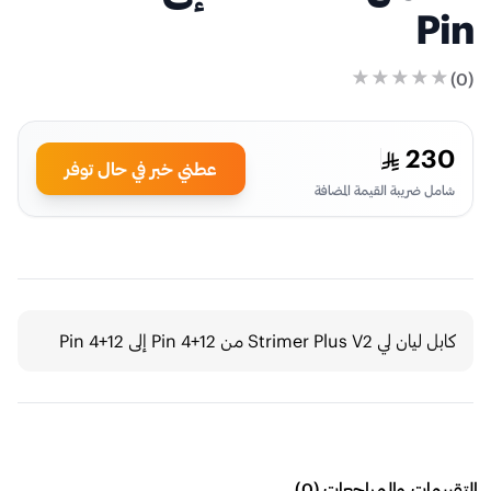
Pin
)
0
(
230
عطني خبر في حال توفر
شامل ضريبة القيمة المضافة
كابل ليان لي Strimer Plus V2 من 12+4 Pin إلى 12+4 Pin
التقييمات والمراجعات
(
0
)