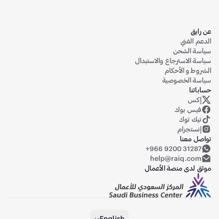
عن رايق
الدعم الفني
سياسة الشحن
سياسة الاسترجاع والاستبدال
الشروط و الأحكام
سياسة الخصوصية
حساباتنا
إكس
حساب رايق على منصة إكس (تويتر سابقاً)
فيس بوك
تيك توك
إنستجرام
تواصل معنا
+966 9200 31287
help@raiq.com
موثق لدى منصة الأعمال
English