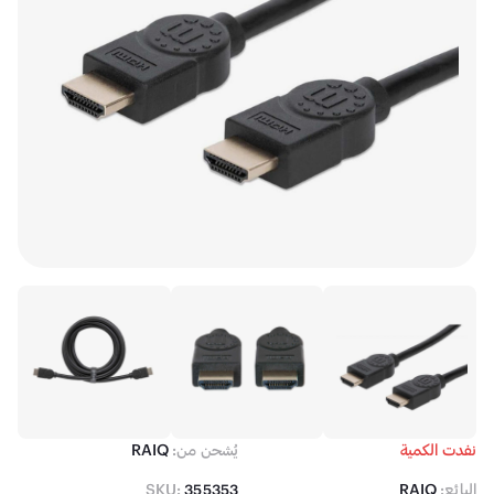
نفدت الكمية
يُشحن من:
RAIQ
البائع:
RAIQ
355353
SKU: