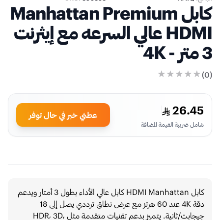
كابل Manhattan Premium
HDMI عالي السرعه مع إيثرنت
3 متر - 4K
)
0
(
26.45
عطني خبر في حال توفر
شامل ضريبة القيمة المضافة
كابل HDMI Manhattan كابل عالي الأداء بطول 3 أمتار ويدعم
دقة 4K عند 60 هرتز مع عرض نطاق ترددي يصل إلى 18
جيجابت/ثانية. يتميز بدعم تقنيات متقدمة مثل HDR، 3D،