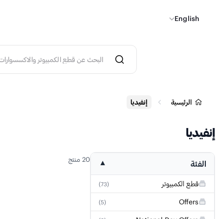
English
الرئيسية
إنفيديا
إنفيديا
20 منتج
الفئة
▼
قطع الكمبيوتر
)
73
(
Offers
)
5
(