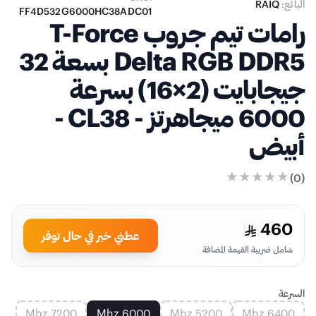
البائع:
RAIQ
FF4D532G6000HC38ADC01
رامات تيم جروب T-Force
Delta RGB DDR5 بسعة 32
جيجابايت (2×16) بسرعة
6000 ميجاهرتز - CL38 -
أبيض
)
0
(
460
عطني خبر في حال توفر
شامل ضريبة القيمة المضافة
السرعة
7200 Mhz
6000 Mhz
5200 Mhz
6400 Mhz