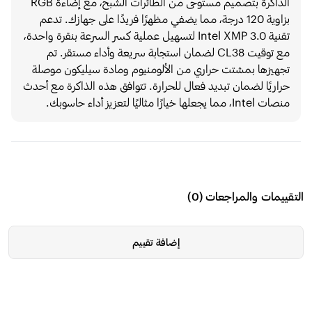
الذاكرة بتصميم مستوحى من الطائرات الشبح، مع إضاءة RGB
بزاوية 120 درجة، مما يضفي مظهرًا فريدًا على جهازك. تدعم
تقنية Intel XMP 3.0 لتسهيل عملية كسر السرعة بنقرة واحدة،
مع توقيت CL38 لضمان استجابة سريعة وأداء مستقر. تم
تجهيزها بمشتت حراري من الألومنيوم ومادة سيليكون موصلة
حراريًا لضمان تبديد فعال للحرارة. تتوافق هذه الذاكرة مع أحدث
منصات Intel، مما يجعلها خيارًا مثاليًا لتعزيز أداء حاسوبك.
التقييمات والمراجعات
(
0
)
إضافة تقييم