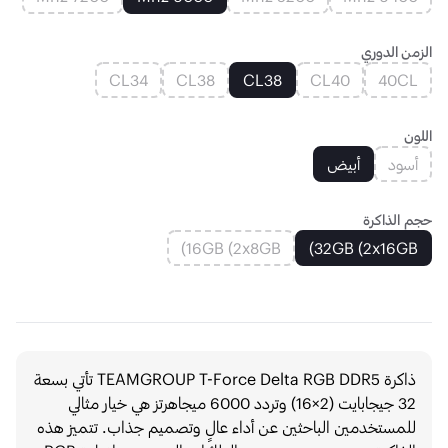
الزمن الدوري
CL34
CL38
CL38
CL40
40CL
اللون
أسود
أبيض
حجم الذاكرة
16GB (2x8GB)
32GB (2x16GB)
ذاكرة TEAMGROUP T-Force Delta RGB DDR5 تأتي بسعة
32 جيجابايت (2×16) وتردد 6000 ميجاهرتز هي خيار مثالي
للمستخدمين الباحثين عن أداء عالٍ وتصميم جذاب. تتميز هذه