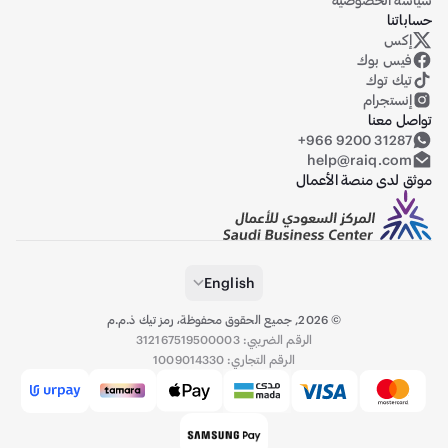
حساباتنا
إكس
حساب رايق على منصة إكس (تويتر سابقاً)
فيس بوك
تيك توك
إنستجرام
تواصل معنا
+966 9200 31287
help@raiq.com
موثق لدى منصة الأعمال
English
©
2026
,
جميع الحقوق محفوظة، رمز تيك ذ.م.م
الرقم الضريبي: 312167519500003
الرقم التجاري: 1009014330