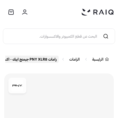
الرئيسية
الرامات
رامات PNY XLR8 جيمنج ايبك - اكس DDR5 RGB