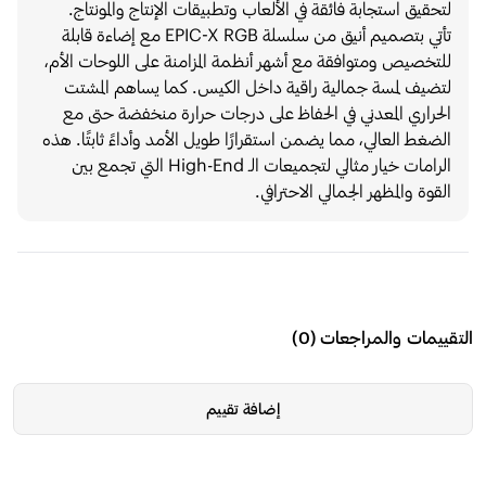
قيق استجابة فائقة في الألعاب وتطبيقات الإنتاج والمونتاج.
تأتي بتصميم أنيق من سلسلة EPIC-X RGB مع إضاءة قابلة
خصيص ومتوافقة مع أشهر أنظمة المزامنة على اللوحات الأم،
يف لمسة جمالية راقية داخل الكيس. كما يساهم المشتت
راري المعدني في الحفاظ على درجات حرارة منخفضة حتى مع
غط العالي، مما يضمن استقرارًا طويل الأمد وأداءً ثابتًا. هذه
الرامات خيار مثالي لتجميعات الـ High-End التي تجمع بين
وة والمظهر الجمالي الاحترافي.
يمات والمراجعات
(
0
)
إضافة تقييم