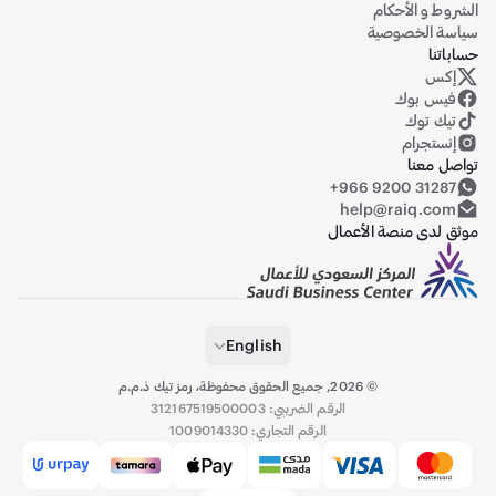
 و الأحكام
 الخصوصية
نا
س
ايق على منصة إكس (تويتر سابقاً)
س بوك
ك توك
ستجرام
 معنا
+966 9200 312
help@raiq.c
لدى منصة الأعمال
English
©
2026
,
جميع الحقوق محفوظة، رمز تيك ذ.م.م
الرقم الضريبي: 312167519500003
الرقم التجاري: 1009014330