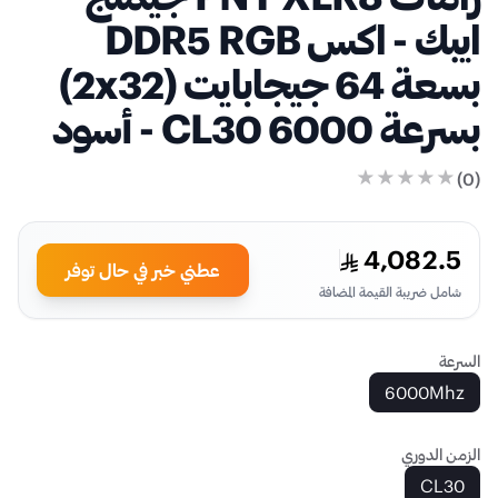
ايبك - اكس DDR5 RGB
بسعة 64 جيجابايت (2x32)
60 CL30 - أسود
4,082
عطني خبر في حال توفر
ل ضريبة القيمة المضافة
600
الدوري
CL