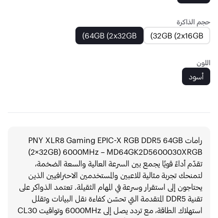
ذاكرة
64GB (2x32GB)
32GB (2x16
د
رامات PNY XLR8 Gaming EPIC-X RGB DDR5 64GB
(2×32GB) 6000MHz – MD64GK2D5600030XR
ّم أداءً قويًا يجمع بين السرعة العالية والسعة الضخمة،
نحك تجربة مثالية للاعبين والمستخدمين الاحترافيين الذين
اجون إلى استقرار وسرعة في المهام الثقيلة. تعتمد الذواكر على
تقنية DDR5 المتقدمة التي تحسّن كفاءة نقل البيانات وتقلل
استهلاك الطاقة، مع تردد يصل إلى 6000MHz وتواقيت CL30